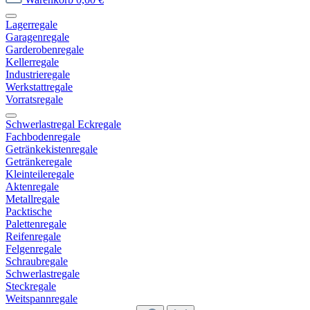
Lagerregale
Garagenregale
Garderobenregale
Kellerregale
Industrieregale
Werkstattregale
Vorratsregale
Schwerlastregal Eckregale
Fachbodenregale
Getränkekistenregale
Getränkeregale
Kleinteileregale
Aktenregale
Metallregale
Packtische
Palettenregale
Reifenregale
Felgenregale
Schraubregale
Schwerlastregale
Steckregale
Weitspannregale