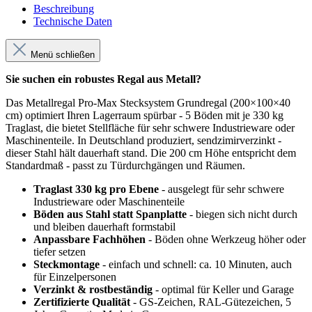
Beschreibung
Technische Daten
Menü schließen
Sie suchen ein robustes Regal aus Metall?
Das Metallregal Pro-Max Stecksystem Grundregal (200×100×40
cm) optimiert Ihren Lagerraum spürbar - 5 Böden mit je 330 kg
Traglast, die bietet Stellfläche für sehr schwere Industrieware oder
Maschinenteile. In Deutschland produziert, sendzimirverzinkt -
dieser Stahl hält dauerhaft stand. Die 200 cm Höhe entspricht dem
Standardmaß - passt zu Türdurchgängen und Räumen.
Traglast 330 kg pro Ebene
- ausgelegt für sehr schwere
Industrieware oder Maschinenteile
Böden aus Stahl statt Spanplatte
- biegen sich nicht durch
und bleiben dauerhaft formstabil
Anpassbare Fachhöhen
- Böden ohne Werkzeug höher oder
tiefer setzen
Steckmontage
- einfach und schnell: ca. 10 Minuten, auch
für Einzelpersonen
Verzinkt & rostbeständig
- optimal für Keller und Garage
Zertifizierte Qualität
- GS-Zeichen, RAL-Gütezeichen, 5