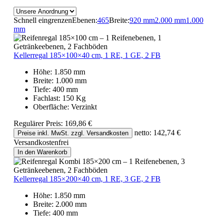
Schnell eingrenzen
Ebenen:
4
6
5
Breite:
920 mm
2.000 mm
1.000
mm
Kellerregal 185×100×40 cm, 1 RE, 1 GE, 2 FB
Höhe:
1.850 mm
Breite:
1.000 mm
Tiefe:
400 mm
Fachlast:
150 Kg
Oberfläche:
Verzinkt
Regulärer Preis:
169,86 €
netto: 142,74 €
Preise inkl. MwSt. zzgl. Versandkosten
Versandkostenfrei
In den Warenkorb
Kellerregal 185×200×40 cm, 1 RE, 3 GE, 2 FB
Höhe:
1.850 mm
Breite:
2.000 mm
Tiefe:
400 mm