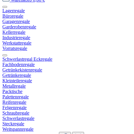
Lagerregale
Büroregale
Garagenregale
Garderobenregale
Kellerregale
Industrieregale
Werkstattregale
Vorratsregale
Schwerlastregal Eckregale
Fachbodenregale
Getränkekistenregale
Getränkeregale
Kleinteileregale
Metallregale
Packtische
Palettenregale
Reifenregale
Felgenregale
Schraubregale
Schwerlastregale
Steckregale
Weitspannregale