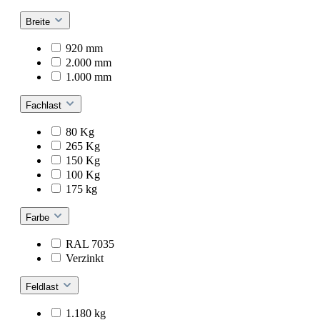
Breite
920 mm
2.000 mm
1.000 mm
Fachlast
80 Kg
265 Kg
150 Kg
100 Kg
175 kg
Farbe
RAL 7035
Verzinkt
Feldlast
1.180 kg