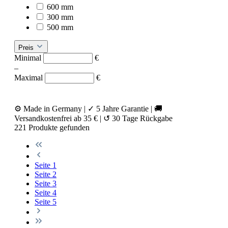
600 mm
300 mm
500 mm
Preis
Minimal
€
–
Maximal
€
⚙
Made in Germany
|
✓
5 Jahre Garantie
|
🚚
Versandkostenfrei ab 35 €
|
↺
30 Tage Rückgabe
221
Produkte gefunden
Seite
1
Seite
2
Seite
3
Seite
4
Seite
5