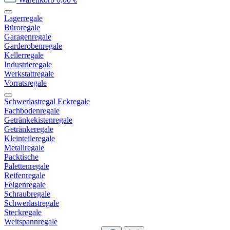
Lagerregale
Büroregale
Garagenregale
Garderobenregale
Kellerregale
Industrieregale
Werkstattregale
Vorratsregale
Schwerlastregal Eckregale
Fachbodenregale
Getränkekistenregale
Getränkeregale
Kleinteileregale
Metallregale
Packtische
Palettenregale
Reifenregale
Felgenregale
Schraubregale
Schwerlastregale
Steckregale
Weitspannregale