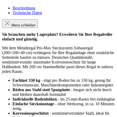
Beschreibung
Technische Daten
Menü schließen
Sie brauchen mehr Lagerplatz? Erweitern Sie Ihre Regalreihe
einfach und günstig.
Mit dem Metallregal Pro-Max Stecksystem Anbauregal
(200×100×40 cm) verlängern Sie Ihre Regalanlage ohne zusätzliche
Seitenteile kaufen zu müssen. Deutsches Qualitätsstahl,
sendzimirverzinkt: maximaler Korrosionsschutz für lange
Haltbarkeit. Mit 200 cm Standardhöhe passt dieses Regal in nahezu
jeden Raum.
Fachlast 330 kg
- trägt pro Boden bis zu 330 kg, genug für
Schwerlastware, Maschinenkomponenten oder Industriegüter
Böden aus Stahl statt Spanplatte
- biegen sich nicht durch
und bleiben dauerhaft formstabil
Individuelle Bodenhöhen
- im 25-mm-Raster frei einhängbar
Einfache Steckmontage
- ohne Werkzeug, in ca. 10 Minuten
fertig
Korrosionsgeschützt
- sendzimirverzinkter Stahl, ideal für