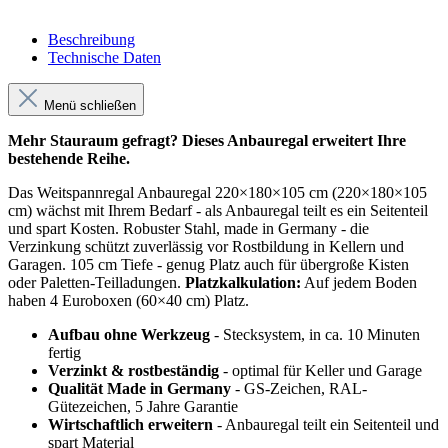
Beschreibung
Technische Daten
Menü schließen
Mehr Stauraum gefragt? Dieses Anbauregal erweitert Ihre
bestehende Reihe.
Das Weitspannregal Anbauregal 220×180×105 cm (220×180×105
cm) wächst mit Ihrem Bedarf - als Anbauregal teilt es ein Seitenteil
und spart Kosten. Robuster Stahl, made in Germany - die
Verzinkung schützt zuverlässig vor Rostbildung in Kellern und
Garagen. 105 cm Tiefe - genug Platz auch für übergroße Kisten
oder Paletten-Teilladungen.
Platzkalkulation:
Auf jedem Boden
haben 4 Euroboxen (60×40 cm) Platz.
Aufbau ohne Werkzeug
- Stecksystem, in ca. 10 Minuten
fertig
Verzinkt & rostbeständig
- optimal für Keller und Garage
Qualität Made in Germany
- GS-Zeichen, RAL-
Gütezeichen, 5 Jahre Garantie
Wirtschaftlich erweitern
- Anbauregal teilt ein Seitenteil und
spart Material