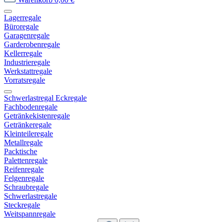
Lagerregale
Büroregale
Garagenregale
Garderobenregale
Kellerregale
Industrieregale
Werkstattregale
Vorratsregale
Schwerlastregal Eckregale
Fachbodenregale
Getränkekistenregale
Getränkeregale
Kleinteileregale
Metallregale
Packtische
Palettenregale
Reifenregale
Felgenregale
Schraubregale
Schwerlastregale
Steckregale
Weitspannregale