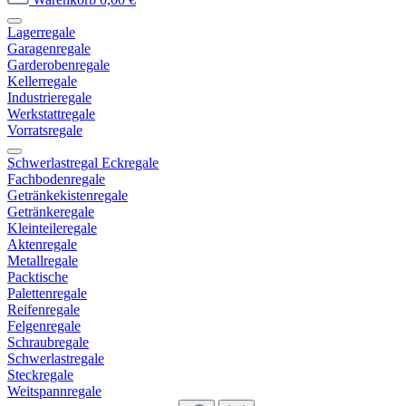
Lagerregale
Garagenregale
Garderobenregale
Kellerregale
Industrieregale
Werkstattregale
Vorratsregale
Schwerlastregal Eckregale
Fachbodenregale
Getränkekistenregale
Getränkeregale
Kleinteileregale
Aktenregale
Metallregale
Packtische
Palettenregale
Reifenregale
Felgenregale
Schraubregale
Schwerlastregale
Steckregale
Weitspannregale