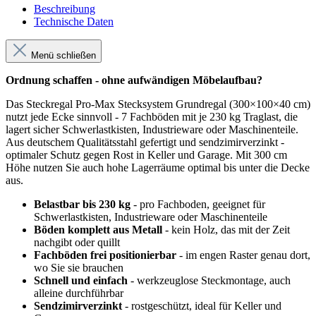
Beschreibung
Technische Daten
Menü schließen
Ordnung schaffen - ohne aufwändigen Möbelaufbau?
Das Steckregal Pro-Max Stecksystem Grundregal (300×100×40 cm)
nutzt jede Ecke sinnvoll - 7 Fachböden mit je 230 kg Traglast, die
lagert sicher Schwerlastkisten, Industrieware oder Maschinenteile.
Aus deutschem Qualitätsstahl gefertigt und sendzimirverzinkt -
optimaler Schutz gegen Rost in Keller und Garage. Mit 300 cm
Höhe nutzen Sie auch hohe Lagerräume optimal bis unter die Decke
aus.
Belastbar bis 230 kg
- pro Fachboden, geeignet für
Schwerlastkisten, Industrieware oder Maschinenteile
Böden komplett aus Metall
- kein Holz, das mit der Zeit
nachgibt oder quillt
Fachböden frei positionierbar
- im engen Raster genau dort,
wo Sie sie brauchen
Schnell und einfach
- werkzeuglose Steckmontage, auch
alleine durchführbar
Sendzimirverzinkt
- rostgeschützt, ideal für Keller und