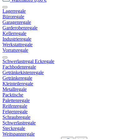
Lagerregale
Büroregale
Garagenregale
Garderobenregale
Kellerregale
Industrieregale
Werkstattregale
Vorratsregale
Schwerlastregal Eckregale
Fachbodenregale
Getränkekistenregale
Getränkeregale
Kleinteileregale
Metallregale
Packtische
Palettenregale
Reifenregale
Felgenregale
Schraubregale
Schwerlastregale
Steckregale
Weitspannregale