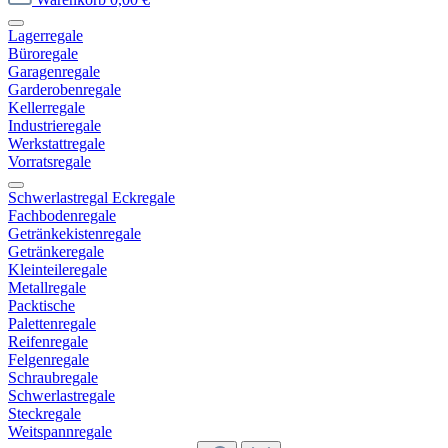
Lagerregale
Büroregale
Garagenregale
Garderobenregale
Kellerregale
Industrieregale
Werkstattregale
Vorratsregale
Schwerlastregal Eckregale
Fachbodenregale
Getränkekistenregale
Getränkeregale
Kleinteileregale
Metallregale
Packtische
Palettenregale
Reifenregale
Felgenregale
Schraubregale
Schwerlastregale
Steckregale
Weitspannregale