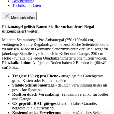
Beschreibung
Technische Daten
Menü schließen
Platzmangel gelöst: Bauen Sie Ihr vorhandenes Regal
unkompliziert weiter.
Mit dem Schraubregal Pro Anbauregal (250×100×60 cm)
verlängern Sie Ihre Regalanlage ohne zusätzliche Seitenteile kaufen
zu müssen. Made in Germany: Sendzimirverzinkter Stahl sorgt für
jahrelange Standfestigkeit - auch in Keller und Garage. 250 cm
Höhe - für alle, die jeden Quadratzentimeter Höhe nutzen wollen.
Platzkalkulation:
Auf jedem Boden haben 2 Euroboxen (60×40
cm) Platz.
Traglast 150 kg pro Ebene
- ausgelegt für Gartengeräte,
große Kisten oder Baumaterialien
Stabile Schraubmontage
- deutlich verwindungssteifer als
gesteckte Systeme
Rostfrei durch Verzinkung
- sendzimirverzinkt, für Keller
und Garage
GS-geprüft, RAL-gütegesichert
- 5 Jahre Garantie,
hergestellt in Deutschland
Kostengünstige Erweiterung
- kein zusätzliches Seitenteil