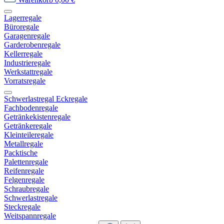
Lagerregale
Büroregale
Garagenregale
Garderobenregale
Kellerregale
Industrieregale
Werkstattregale
Vorratsregale
Schwerlastregal Eckregale
Fachbodenregale
Getränkekistenregale
Getränkeregale
Kleinteileregale
Metallregale
Packtische
Palettenregale
Reifenregale
Felgenregale
Schraubregale
Schwerlastregale
Steckregale
Weitspannregale