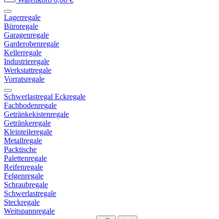
Lagerregale
Büroregale
Garagenregale
Garderobenregale
Kellerregale
Industrieregale
Werkstattregale
Vorratsregale
Schwerlastregal Eckregale
Fachbodenregale
Getränkekistenregale
Getränkeregale
Kleinteileregale
Metallregale
Packtische
Palettenregale
Reifenregale
Felgenregale
Schraubregale
Schwerlastregale
Steckregale
Weitspannregale