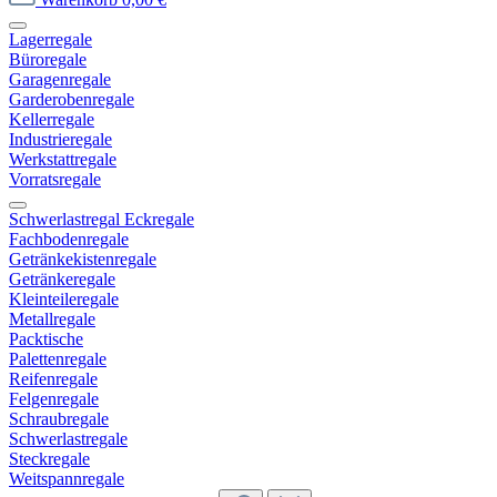
Lagerregale
Büroregale
Garagenregale
Garderobenregale
Kellerregale
Industrieregale
Werkstattregale
Vorratsregale
Schwerlastregal Eckregale
Fachbodenregale
Getränkekistenregale
Getränkeregale
Kleinteileregale
Metallregale
Packtische
Palettenregale
Reifenregale
Felgenregale
Schraubregale
Schwerlastregale
Steckregale
Weitspannregale