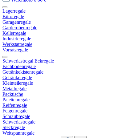
Lagerregale
Büroregale
Garagenregale
Garderobenregale
Kellerregale
Industrieregale
Werkstattregale
Vorratsregale
Schwerlastregal Eckregale
Fachbodenregale
Getränkekistenregale
Getränkeregale
Kleinteileregale
Metallregale
Packtische
Palettenregale
Reifenregale
Felgenregale
Schraubregale
Schwerlastregale
Steckregale
Weitspannregale