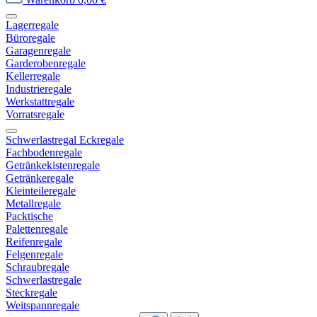
Lagerregale
Büroregale
Garagenregale
Garderobenregale
Kellerregale
Industrieregale
Werkstattregale
Vorratsregale
Schwerlastregal Eckregale
Fachbodenregale
Getränkekistenregale
Getränkeregale
Kleinteileregale
Metallregale
Packtische
Palettenregale
Reifenregale
Felgenregale
Schraubregale
Schwerlastregale
Steckregale
Weitspannregale