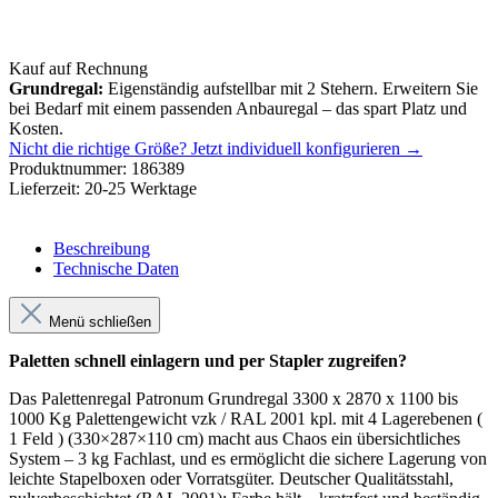
Kauf auf Rechnung
Grundregal:
Eigenständig aufstellbar mit 2 Stehern. Erweitern Sie
bei Bedarf mit einem passenden Anbauregal – das spart Platz und
Kosten.
Nicht die richtige Größe?
Jetzt individuell konfigurieren →
Produktnummer:
186389
Lieferzeit:
20-25 Werktage
Beschreibung
Technische Daten
Menü schließen
Paletten schnell einlagern und per Stapler zugreifen?
Das Palettenregal Patronum Grundregal 3300 x 2870 x 1100 bis
1000 Kg Palettengewicht vzk / RAL 2001 kpl. mit 4 Lagerebenen (
1 Feld ) (330×287×110 cm) macht aus Chaos ein übersichtliches
System – 3 kg Fachlast, und es ermöglicht die sichere Lagerung von
leichte Stapelboxen oder Vorratsgüter. Deutscher Qualitätsstahl,