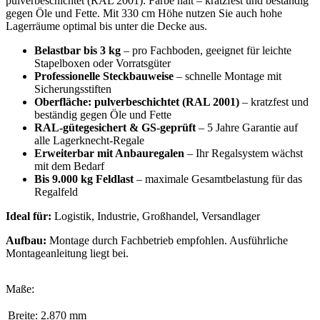
pulverbeschichtet (RAL 2001): Farbe hält – kratzfest und beständig
gegen Öle und Fette. Mit 330 cm Höhe nutzen Sie auch hohe
Lagerräume optimal bis unter die Decke aus.
Belastbar bis 3 kg
– pro Fachboden, geeignet für leichte
Stapelboxen oder Vorratsgüter
Professionelle Steckbauweise
– schnelle Montage mit
Sicherungsstiften
Oberfläche: pulverbeschichtet (RAL 2001)
– kratzfest und
beständig gegen Öle und Fette
RAL-gütegesichert & GS-geprüft
– 5 Jahre Garantie auf
alle Lagerknecht-Regale
Erweiterbar mit Anbauregalen
– Ihr Regalsystem wächst
mit dem Bedarf
Bis 9.000 kg Feldlast
– maximale Gesamtbelastung für das
Regalfeld
Ideal für:
Logistik, Industrie, Großhandel, Versandlager
Aufbau:
Montage durch Fachbetrieb empfohlen. Ausführliche
Montageanleitung liegt bei.
Maße:
Breite:
2.870 mm