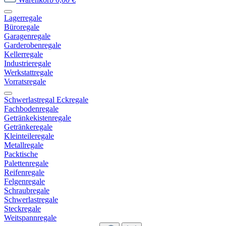
Lagerregale
Büroregale
Garagenregale
Garderobenregale
Kellerregale
Industrieregale
Werkstattregale
Vorratsregale
Schwerlastregal Eckregale
Fachbodenregale
Getränkekistenregale
Getränkeregale
Kleinteileregale
Metallregale
Packtische
Palettenregale
Reifenregale
Felgenregale
Schraubregale
Schwerlastregale
Steckregale
Weitspannregale