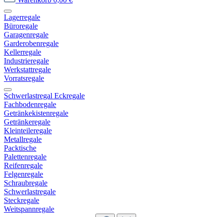
Lagerregale
Büroregale
Garagenregale
Garderobenregale
Kellerregale
Industrieregale
Werkstattregale
Vorratsregale
Schwerlastregal Eckregale
Fachbodenregale
Getränkekistenregale
Getränkeregale
Kleinteileregale
Metallregale
Packtische
Palettenregale
Reifenregale
Felgenregale
Schraubregale
Schwerlastregale
Steckregale
Weitspannregale