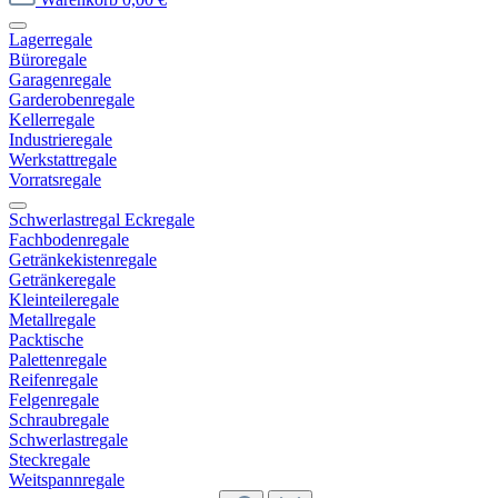
Lagerregale
Büroregale
Garagenregale
Garderobenregale
Kellerregale
Industrieregale
Werkstattregale
Vorratsregale
Schwerlastregal Eckregale
Fachbodenregale
Getränkekistenregale
Getränkeregale
Kleinteileregale
Metallregale
Packtische
Palettenregale
Reifenregale
Felgenregale
Schraubregale
Schwerlastregale
Steckregale
Weitspannregale