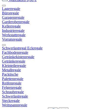
Lagerregale
Büroregale
Garagenregale
Garderobenregale
Kellerregale
Industrieregale
Werkstattregale
Vorratsregale
Schwerlastregal Eckregale
Fachbodenregale
Getränkekistenregale
Getränkeregale
Kleinteileregale
Metallregale
Packtische
Palettenregale
Reifenregale
Felgenregale
Schraubregale
Schwerlastregale
Steckregale
Weitspannregale