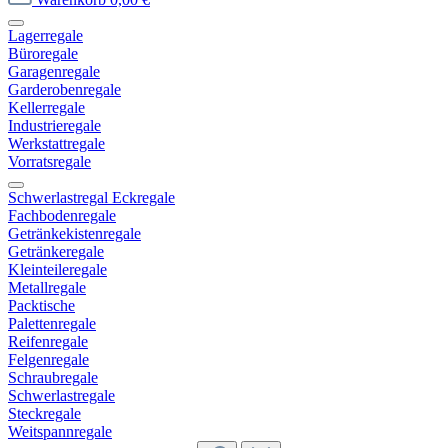
Lagerregale
Büroregale
Garagenregale
Garderobenregale
Kellerregale
Industrieregale
Werkstattregale
Vorratsregale
Schwerlastregal Eckregale
Fachbodenregale
Getränkekistenregale
Getränkeregale
Kleinteileregale
Metallregale
Packtische
Palettenregale
Reifenregale
Felgenregale
Schraubregale
Schwerlastregale
Steckregale
Weitspannregale