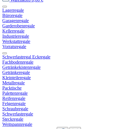
Lagerregale
Büroregale
Garagenregale
Garderobenregale
Kellerregale
Industrieregale
Werkstattregale
Vorratsregale
Schwerlastregal Eckregale
Fachbodenregale
Getränkekistenregale
Getränkeregale
Kleinteileregale
Metallregale
Packtische
Palettenregale
Reifenregale
Felgenregale
Schraubregale
Schwerlastregale
Steckregale
Weitspannregale