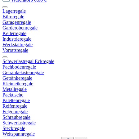
Lagerregale
Büroregale
Garagenregale
Garderobenregale
Kellerregale
Industrieregale
Werkstattregale
Vorratsregale
Schwerlastregal Eckregale
Fachbodenregale
Getränkekistenregale
Getränkeregale
Kleinteileregale
Metallregale
Packtische
Palettenregale
Reifenregale
Felgenregale
Schraubregale
Schwerlastregale
Steckregale
Weitspannregale