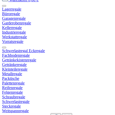
Lagerregale
Büroregale
Garagenregale
Garderobenregale
Kellerregale
Industrieregale
Werkstattregale
Vorratsregale
Schwerlastregal Eckregale
Fachbodenregale
Getränkekistenregale
Getränkeregale
Kleinteileregale
Metallregale
Packtische
Palettenregale
Reifenregale
Felgenregale
Schraubregale
Schwerlastregale
Steckregale
Weitspannregale