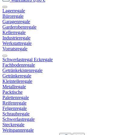
Lagerregale
Büroregale
Garagenregale
Garderobenregale
Kellerregale
Industrieregale
Werkstattregale
Vorratsregale
Schwerlastregal Eckregale
Fachbodenregale
Getränkekistenregale
Getränkeregale
Kleinteileregale
Metallregale
Packtische
Palettenregale
Reifenregale
Felgenregale
Schraubregale
Schwerlastregale
Steckregale
Weitspannregale