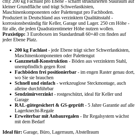
cm): 200 kg Fachlast pro Ebene - schafft strukturierten Stauraum auf
kleiner Grundfläche und trägt Schwerlastkisten,
Maschinenkomponenten oder Palettengut pro Fachboden.
Produziert in Deutschland aus verzinktem Qualitätsstahl -
korrosionsbeständig für Keller, Garage und Lager. 250 cm Höhe -
für alle, die jeden Quadratzentimeter Höhe nutzen wollen.
Praxistipp:
3 Euroboxen im Standardmaß 60×40 cm finden auf
jeder Ebene Platz.
200 kg Fachlast
- jede Ebene trägt sicher Schwerlastkisten,
Maschinenkomponenten oder Palettengut
Ganzmetall-Konstruktion
- Böden aus verzinktem Stahl,
unempfindlich gegen Rost
Fachböden frei positionierbar
- im engen Raster genau dort,
wo Sie sie brauchen
Schnell und einfach
- werkzeuglose Steckmontage, auch
alleine durchführbar
Sendzimirverzinkt
- rostgeschützt, ideal für Keller und
Garage
RAL-gütegesichert & GS-geprüft
- 5 Jahre Garantie auf alle
Lagerknecht-Regale
Erweiterbar mit Anbauregalen
- Ihr Regalsystem wächst
mit dem Bedarf
Ideal für:
Garage, Büro, Lagerraum, Abstellraum