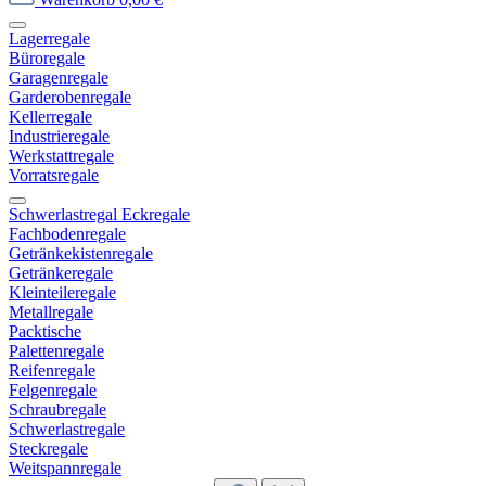
Lagerregale
Büroregale
Garagenregale
Garderobenregale
Kellerregale
Industrieregale
Werkstattregale
Vorratsregale
Schwerlastregal Eckregale
Fachbodenregale
Getränkekistenregale
Getränkeregale
Kleinteileregale
Metallregale
Packtische
Palettenregale
Reifenregale
Felgenregale
Schraubregale
Schwerlastregale
Steckregale
Weitspannregale