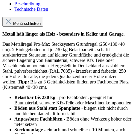
Beschreibung
Technische Daten
Menü schließen
Metall hält länger als Holz - besonders in Keller und Garage.
Das Metallregal Pro-Max Stecksystem Grundregal (250×130×40
cm): 5 Einlegeböden mit je 230 kg Belastbarkeit - schafft
strukturierten Stauraum auf kleiner Grundfläche und ermöglicht die
sichere Lagerung von Baumaterial, schwere Kfz-Teile oder
Maschinenkomponenten. Hergestellt in Deutschland aus stabilem
Stahl, pulverbeschichtet (RAL 7035) - kratzfest und farbecht. 250
cm Höhe - für alle, die jeden Quadratzentimeter Höhe nutzen
wollen.
Tipp:
Bis zu 3 Getränkekisten finden pro Fachboden Platz
(Kistenmaß 40×30 cm).
Belastbar bis 230 kg
- pro Fachboden, geeignet für
Baumaterial, schwere Kfz-Teile oder Maschinenkomponenten
Böden aus Stahl statt Spanplatte
- biegen sich nicht durch
und bleiben dauerhaft formstabil
Anpassbare Fachhöhen
- Böden ohne Werkzeug höher oder
tiefer setzen
Steckmontage
- einfach und schnell: ca. 10 Minuten, auch