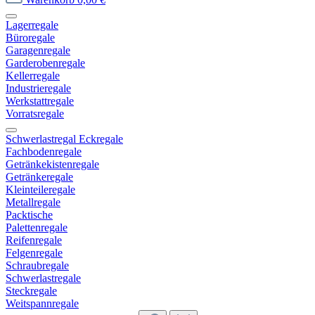
Lagerregale
Büroregale
Garagenregale
Garderobenregale
Kellerregale
Industrieregale
Werkstattregale
Vorratsregale
Schwerlastregal Eckregale
Fachbodenregale
Getränkekistenregale
Getränkeregale
Kleinteileregale
Metallregale
Packtische
Palettenregale
Reifenregale
Felgenregale
Schraubregale
Schwerlastregale
Steckregale
Weitspannregale