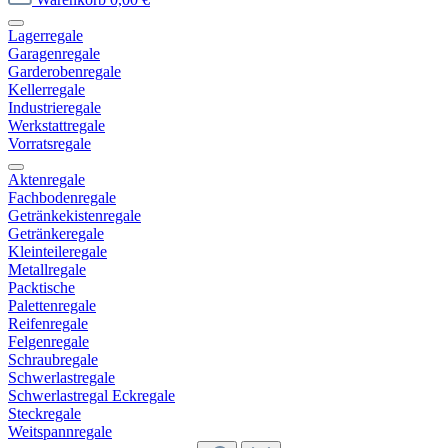
Lagerregale
Garagenregale
Garderobenregale
Kellerregale
Industrieregale
Werkstattregale
Vorratsregale
Aktenregale
Fachbodenregale
Getränkekistenregale
Getränkeregale
Kleinteileregale
Metallregale
Packtische
Palettenregale
Reifenregale
Felgenregale
Schraubregale
Schwerlastregale
Schwerlastregal Eckregale
Steckregale
Weitspannregale