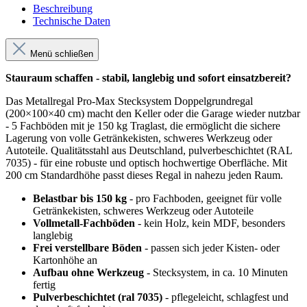
Beschreibung
Technische Daten
Menü schließen
Stauraum schaffen - stabil, langlebig und sofort einsatzbereit?
Das Metallregal Pro-Max Stecksystem Doppelgrundregal
(200×100×40 cm) macht den Keller oder die Garage wieder nutzbar
- 5 Fachböden mit je 150 kg Traglast, die ermöglicht die sichere
Lagerung von volle Getränkekisten, schweres Werkzeug oder
Autoteile. Qualitätsstahl aus Deutschland, pulverbeschichtet (RAL
7035) - für eine robuste und optisch hochwertige Oberfläche. Mit
200 cm Standardhöhe passt dieses Regal in nahezu jeden Raum.
Belastbar bis 150 kg
- pro Fachboden, geeignet für volle
Getränkekisten, schweres Werkzeug oder Autoteile
Vollmetall-Fachböden
- kein Holz, kein MDF, besonders
langlebig
Frei verstellbare Böden
- passen sich jeder Kisten- oder
Kartonhöhe an
Aufbau ohne Werkzeug
- Stecksystem, in ca. 10 Minuten
fertig
Pulverbeschichtet (ral 7035)
- pflegeleicht, schlagfest und