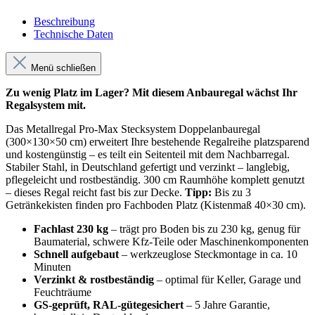
Beschreibung
Technische Daten
Menü schließen
Zu wenig Platz im Lager? Mit diesem Anbauregal wächst Ihr
Regalsystem mit.
Das Metallregal Pro-Max Stecksystem Doppelanbauregal
(300×130×50 cm) erweitert Ihre bestehende Regalreihe platzsparend
und kostengünstig – es teilt ein Seitenteil mit dem Nachbarregal.
Stabiler Stahl, in Deutschland gefertigt und verzinkt – langlebig,
pflegeleicht und rostbeständig. 300 cm Raumhöhe komplett genutzt
– dieses Regal reicht fast bis zur Decke.
Tipp:
Bis zu 3
Getränkekisten finden pro Fachboden Platz (Kistenmaß 40×30 cm).
Fachlast 230 kg
– trägt pro Boden bis zu 230 kg, genug für
Baumaterial, schwere Kfz-Teile oder Maschinenkomponenten
Schnell aufgebaut
– werkzeuglose Steckmontage in ca. 10
Minuten
Verzinkt & rostbeständig
– optimal für Keller, Garage und
Feuchträume
GS-geprüft, RAL-gütegesichert
– 5 Jahre Garantie,