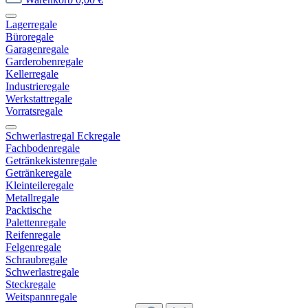
Lagerregale
Büroregale
Garagenregale
Garderobenregale
Kellerregale
Industrieregale
Werkstattregale
Vorratsregale
Schwerlastregal Eckregale
Fachbodenregale
Getränkekistenregale
Getränkeregale
Kleinteileregale
Metallregale
Packtische
Palettenregale
Reifenregale
Felgenregale
Schraubregale
Schwerlastregale
Steckregale
Weitspannregale