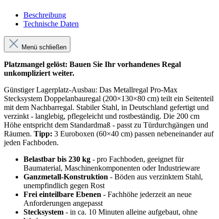
Beschreibung
Technische Daten
Menü schließen
Platzmangel gelöst: Bauen Sie Ihr vorhandenes Regal
unkompliziert weiter.
Günstiger Lagerplatz-Ausbau: Das Metallregal Pro-Max
Stecksystem Doppelanbauregal (200×130×80 cm) teilt ein Seitenteil
mit dem Nachbarregal. Stabiler Stahl, in Deutschland gefertigt und
verzinkt - langlebig, pflegeleicht und rostbeständig. Die 200 cm
Höhe entspricht dem Standardmaß - passt zu Türdurchgängen und
Räumen.
Tipp:
3 Euroboxen (60×40 cm) passen nebeneinander auf
jeden Fachboden.
Belastbar bis 230 kg
- pro Fachboden, geeignet für
Baumaterial, Maschinenkomponenten oder Industrieware
Ganzmetall-Konstruktion
- Böden aus verzinktem Stahl,
unempfindlich gegen Rost
Frei einteilbare Ebenen
- Fachhöhe jederzeit an neue
Anforderungen angepasst
Stecksystem
- in ca. 10 Minuten alleine aufgebaut, ohne