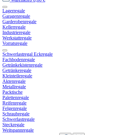
Lagerregale
Garagenregale
Garderobenregale
Kellerregale
Industrieregale
Werkstattregale
Vorratsregale
Schwerlastregal Eckregale
Fachbodenregale
Getränkekistenregale
Getränkeregale
Kleinteileregale
Aktenregale
Metallregale
Packtische
Palettenregale
Reifenregale
Felgenregale
Schraubregale
Schwerlastregale
Steckregale
Weitspannregale