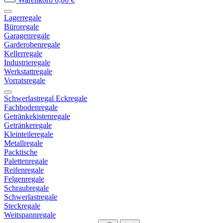
Lagerregale
Büroregale
Garagenregale
Garderobenregale
Kellerregale
Industrieregale
Werkstattregale
Vorratsregale
Schwerlastregal Eckregale
Fachbodenregale
Getränkekistenregale
Getränkeregale
Kleinteileregale
Metallregale
Packtische
Palettenregale
Reifenregale
Felgenregale
Schraubregale
Schwerlastregale
Steckregale
Weitspannregale