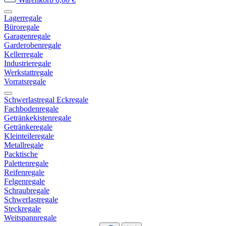
Lagerregale
Büroregale
Garagenregale
Garderobenregale
Kellerregale
Industrieregale
Werkstattregale
Vorratsregale
Schwerlastregal Eckregale
Fachbodenregale
Getränkekistenregale
Getränkeregale
Kleinteileregale
Metallregale
Packtische
Palettenregale
Reifenregale
Felgenregale
Schraubregale
Schwerlastregale
Steckregale
Weitspannregale