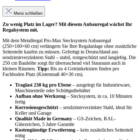
Menü schließen
Zu wenig Platz im Lager? Mit diesem Anbauregal wächst Ihr
Regalsystem mit.
Mit dem Metallregal Pro-Max Stecksystem Anbauregal
(250×100×60 cm) verlängern Sie Ihre Regalanlage ohne zusätzliche
Seitenteile kaufen zu müssen. Gefertigt in Deutschland aus
sendzimirverzinktem Stahl – stabil, rostgeschützt und langlebig. Die
250 cm Bauhöhe sorgt für überraschend viel Stauraum auch in
kleinen Räumen.
Tipp:
Bis zu 4 Getränkekisten finden pro
Fachboden Platz (Kistenmaß 40×30 cm).
Traglast 230 kg pro Ebene
– ausgelegt für Industrieware,
Maschinenteile oder Schüttgutbehälter
Aufbau ohne Werkzeug
– Stecksystem, in ca. 10 Minuten
fertig
Korrosionsgeschützt
– sendzimirverzinkter Stahl, ideal für
Keller und Garage
Qualität Made in Germany
– GS-Zeichen, RAL-
Gütezeichen, 5 Jahre Garantie
Kostengünstige Erweiterung
– kein zusätzliches Seitenteil
nötig