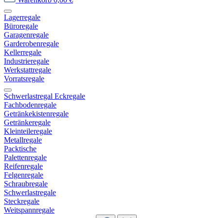
Lagerregale
Büroregale
Garagenregale
Garderobenregale
Kellerregale
Industrieregale
Werkstattregale
Vorratsregale
Schwerlastregal Eckregale
Fachbodenregale
Getränkekistenregale
Getränkeregale
Kleinteileregale
Metallregale
Packtische
Palettenregale
Reifenregale
Felgenregale
Schraubregale
Schwerlastregale
Steckregale
Weitspannregale