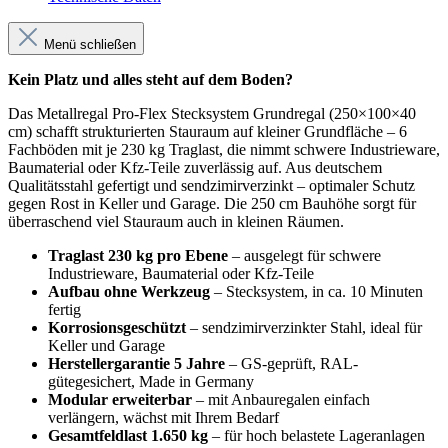
Menü schließen
Kein Platz und alles steht auf dem Boden?
Das Metallregal Pro-Flex Stecksystem Grundregal (250×100×40
cm) schafft strukturierten Stauraum auf kleiner Grundfläche – 6
Fachböden mit je 230 kg Traglast, die nimmt schwere Industrieware,
Baumaterial oder Kfz-Teile zuverlässig auf. Aus deutschem
Qualitätsstahl gefertigt und sendzimirverzinkt – optimaler Schutz
gegen Rost in Keller und Garage. Die 250 cm Bauhöhe sorgt für
überraschend viel Stauraum auch in kleinen Räumen.
Traglast 230 kg pro Ebene
– ausgelegt für schwere
Industrieware, Baumaterial oder Kfz-Teile
Aufbau ohne Werkzeug
– Stecksystem, in ca. 10 Minuten
fertig
Korrosionsgeschützt
– sendzimirverzinkter Stahl, ideal für
Keller und Garage
Herstellergarantie 5 Jahre
– GS-geprüft, RAL-
gütegesichert, Made in Germany
Modular erweiterbar
– mit Anbauregalen einfach
verlängern, wächst mit Ihrem Bedarf
Gesamtfeldlast 1.650 kg
– für hoch belastete Lageranlagen