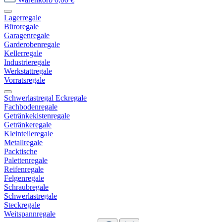
Lagerregale
Büroregale
Garagenregale
Garderobenregale
Kellerregale
Industrieregale
Werkstattregale
Vorratsregale
Schwerlastregal Eckregale
Fachbodenregale
Getränkekistenregale
Getränkeregale
Kleinteileregale
Metallregale
Packtische
Palettenregale
Reifenregale
Felgenregale
Schraubregale
Schwerlastregale
Steckregale
Weitspannregale