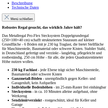
Beschreibung
Technische Daten
Menü schließen
Robustes Regal gesucht, das wirklich Jahre hält?
Das Metallregal Pro-Flex Stecksystem Doppelgrundregal
(250×100×40 cm) schafft strukturierten Stauraum auf kleiner
Grundfläche - 6 Böden mit je 230 kg Traglast, die bietet Stellfläche
für Maschinenteile, Baumaterial oder schwere Kisten. Stabiler Stahl,
in Deutschland gefertigt und verzinkt - langlebig, pflegeleicht und
rostbeständig. 250 cm Höhe - für alle, die jeden Quadratzentimeter
Höhe nutzen wollen.
230 kg Fachlast
- jede Ebene trägt sicher Maschinenteile,
Baumaterial oder schwere Kisten
Ganzmetall-Böden
- unempfindlich gegen Keller- und
Garagenluft, kein Aufquellen
Individuelle Bodenhöhen
- im 25-mm-Raster frei einhängbar
Stecksystem
- in ca. 10 Minuten alleine aufgebaut, ohne
Werkzeug
Sendzimirverzinkt
- rostgeschützt, ideal für Keller und
Garage