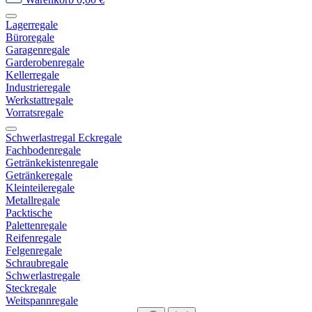
Lagerregale
Büroregale
Garagenregale
Garderobenregale
Kellerregale
Industrieregale
Werkstattregale
Vorratsregale
Schwerlastregal Eckregale
Fachbodenregale
Getränkekistenregale
Getränkeregale
Kleinteileregale
Metallregale
Packtische
Palettenregale
Reifenregale
Felgenregale
Schraubregale
Schwerlastregale
Steckregale
Weitspannregale