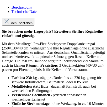
Beschreibung
Technische Daten
Menü schließen
Sie brauchen mehr Lagerplatz? Erweitern Sie Ihre Regalreihe
einfach und günstig.
Mit dem Metallregal Pro-Flex Stecksystem Doppelanbauregal
(250×130×40 cm) verlängern Sie Ihre Regalanlage ohne zusätzliche
Seitenteile kaufen zu müssen. Aus deutschem Qualitätsstahl gefertigt
und sendzimirverzinkt - optimaler Schutz gegen Rost in Keller und
Garage. Die 250 cm Bauhöhe sorgt für überraschend viel Stauraum
auch in kleinen Räumen.
Praxistipp:
3 Getränkekisten (40×30 cm)
passen pro Ebene - praktisch für Keller und Vorratsraum.
Fachlast 230 kg
- trägt pro Boden bis zu 230 kg, genug für
schwere Industrieware, Baumaterial oder Kfz-Teile
Metallböden statt Holz
- dauerhaft formstabil, auch bei
wechselnden Bedingungen
Verstellbare Fachhöhen
- jederzeit anpassbar an
wechselndes Lagergut
Einfache Steckmontage
- ohne Werkzeug, in ca. 10 Minuten