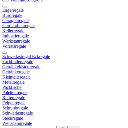
Lagerregale
Büroregale
Garagenregale
Garderobenregale
Kellerregale
Industrieregale
Werkstattregale
Vorratsregale
Schwerlastregal Eckregale
Fachbodenregale
Getränkekistenregale
Getränkeregale
Kleinteileregale
Metallregale
Packtische
Palettenregale
Reifenregale
Felgenregale
Schraubregale
Schwerlastregale
Steckregale
Weitspannregale