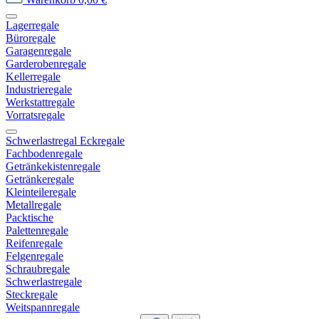
Lagerregale
Büroregale
Garagenregale
Garderobenregale
Kellerregale
Industrieregale
Werkstattregale
Vorratsregale
Schwerlastregal Eckregale
Fachbodenregale
Getränkekistenregale
Getränkeregale
Kleinteileregale
Metallregale
Packtische
Palettenregale
Reifenregale
Felgenregale
Schraubregale
Schwerlastregale
Steckregale
Weitspannregale