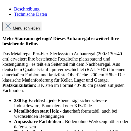
Beschreibung
Technische Daten
Menü schließen
Mehr Stauraum gefragt? Dieses Anbauregal erweitert Ihre
bestehende Reihe.
Das Metallregal Pro-Flex Stecksystem Anbauregal (200×130×40
cm) erweitert Ihre bestehende Regalreihe platzsparend und
kostengünstig - es teilt ein Seitenteil mit dem Nachbarregal. Aus
deutschem Qualitätsstahl - pulverbeschichtet (RAL 7035) für einen
dauerhaften Farbton und kratzfeste Oberfläche. 200 cm Höhe: Die
klassische Maßanforderung für Keller, Lager und Garage.
Platzkalkulation:
3 Kisten im Format 40×30 cm passen auf jeden
Fachboden.
230 kg Fachlast
- jede Ebene trägt sicher schwere
Industrieware, Baumaterial oder Kfz-Teile
Metallböden statt Holz
- dauerhaft formstabil, auch bei
wechselnden Bedingungen
Anpassbare Fachhöhen
- Böden ohne Werkzeug höher oder
tiefer setzen