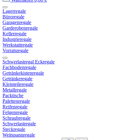
Lagerregale
Büroregale
Garagenregale
Garderobenregale
Kellerregale
Industrieregale
Werkstattregale
Vorratsregale
Schwerlastregal Eckregale
Fachbodenregale
Getränkekistenregale
Getränkeregale
Kleinteileregale
Metallregale
Packtische
Palettenregale
Reifenregale
Felgenregale
Schraubregale
Schwerlastregale
Steckregale
Weitspannregale