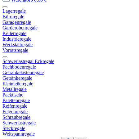
Lagerregale
Büroregale
Garagenregale
Garderobenregale
Kellerregale
Industrieregale
Werkstattregale
Vorratsregale
Schwerlastregal Eckregale
Fachbodenregale
Getränkekistenregale
Getränkeregale
Kleinteileregale
Metallregale
Packtische
Palettenregale
Reifenregale
Felgenregale
Schraubregale
Schwerlastregale
Steckregale
Weitspannregale