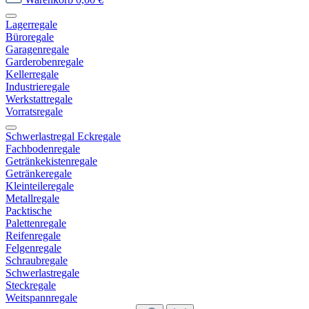
Lagerregale
Büroregale
Garagenregale
Garderobenregale
Kellerregale
Industrieregale
Werkstattregale
Vorratsregale
Schwerlastregal Eckregale
Fachbodenregale
Getränkekistenregale
Getränkeregale
Kleinteileregale
Metallregale
Packtische
Palettenregale
Reifenregale
Felgenregale
Schraubregale
Schwerlastregale
Steckregale
Weitspannregale