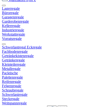
Lagerregale
Büroregale
Garagenregale
Garderobenregale
Kellerregale
Industrieregale
Werkstattregale
Vorratsregale
Schwerlastregal Eckregale
Fachbodenregale
Getränkekistenregale
Getränkeregale
Kleinteileregale
Metallregale
Packtische
Palettenregale
Reifenregale
Felgenregale
Schraubregale
Schwerlastregale
Steckregale
Weitspannregale