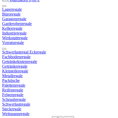
Lagerregale
Büroregale
Garagenregale
Garderobenregale
Kellerregale
Industrieregale
Werkstattregale
Vorratsregale
Schwerlastregal Eckregale
Fachbodenregale
Getränkekistenregale
Getränkeregale
Kleinteileregale
Metallregale
Packtische
Palettenregale
Reifenregale
Felgenregale
Schraubregale
Schwerlastregale
Steckregale
Weitspannregale