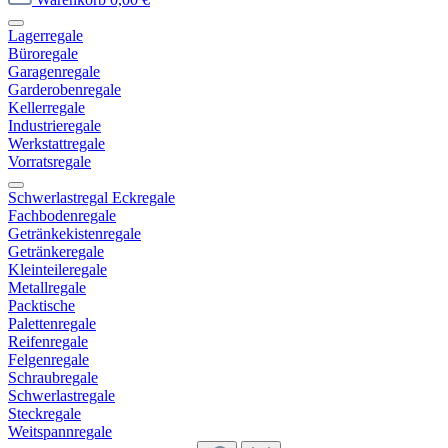
Lagerregale
Büroregale
Garagenregale
Garderobenregale
Kellerregale
Industrieregale
Werkstattregale
Vorratsregale
Schwerlastregal Eckregale
Fachbodenregale
Getränkekistenregale
Getränkeregale
Kleinteileregale
Metallregale
Packtische
Palettenregale
Reifenregale
Felgenregale
Schraubregale
Schwerlastregale
Steckregale
Weitspannregale