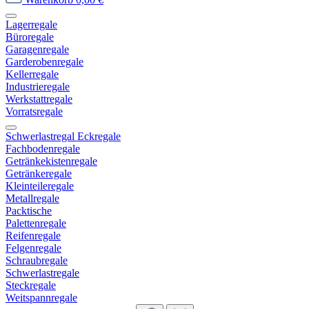
Lagerregale
Büroregale
Garagenregale
Garderobenregale
Kellerregale
Industrieregale
Werkstattregale
Vorratsregale
Schwerlastregal Eckregale
Fachbodenregale
Getränkekistenregale
Getränkeregale
Kleinteileregale
Metallregale
Packtische
Palettenregale
Reifenregale
Felgenregale
Schraubregale
Schwerlastregale
Steckregale
Weitspannregale