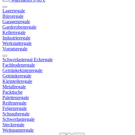
Lagerregale
Büroregale
Garagenregale
Garderobenregale
Kellerregale
Industrieregale
Werkstattregale
Vorratsregale
Schwerlastregal Eckregale
Fachbodenregale
Getränkekistenregale
Getränkeregale
Kleinteileregale
Metallregale
Packtische
Palettenregale
Reifenregale
Felgenregale
Schraubregale
Schwerlastregale
Steckregale
Weitspannregale