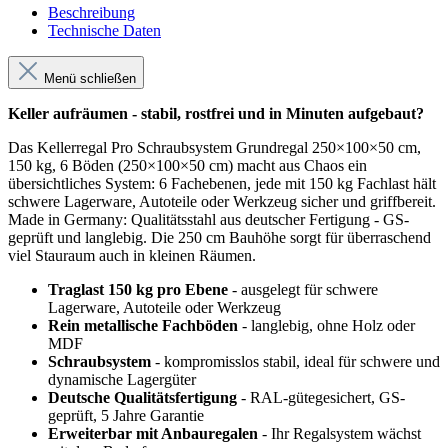
Beschreibung
Technische Daten
Menü schließen
Keller aufräumen - stabil, rostfrei und in Minuten aufgebaut?
Das Kellerregal Pro Schraubsystem Grundregal 250×100×50 cm,
150 kg, 6 Böden (250×100×50 cm) macht aus Chaos ein
übersichtliches System: 6 Fachebenen, jede mit 150 kg Fachlast hält
schwere Lagerware, Autoteile oder Werkzeug sicher und griffbereit.
Made in Germany: Qualitätsstahl aus deutscher Fertigung - GS-
geprüft und langlebig. Die 250 cm Bauhöhe sorgt für überraschend
viel Stauraum auch in kleinen Räumen.
Traglast 150 kg pro Ebene
- ausgelegt für schwere
Lagerware, Autoteile oder Werkzeug
Rein metallische Fachböden
- langlebig, ohne Holz oder
MDF
Schraubsystem
- kompromisslos stabil, ideal für schwere und
dynamische Lagergüter
Deutsche Qualitätsfertigung
- RAL-gütegesichert, GS-
geprüft, 5 Jahre Garantie
Erweiterbar mit Anbauregalen
- Ihr Regalsystem wächst