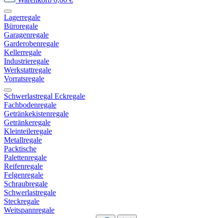
Lagerregale
Büroregale
Garagenregale
Garderobenregale
Kellerregale
Industrieregale
Werkstattregale
Vorratsregale
Schwerlastregal Eckregale
Fachbodenregale
Getränkekistenregale
Getränkeregale
Kleinteileregale
Metallregale
Packtische
Palettenregale
Reifenregale
Felgenregale
Schraubregale
Schwerlastregale
Steckregale
Weitspannregale