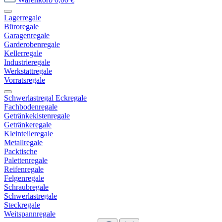
Lagerregale
Büroregale
Garagenregale
Garderobenregale
Kellerregale
Industrieregale
Werkstattregale
Vorratsregale
Schwerlastregal Eckregale
Fachbodenregale
Getränkekistenregale
Getränkeregale
Kleinteileregale
Metallregale
Packtische
Palettenregale
Reifenregale
Felgenregale
Schraubregale
Schwerlastregale
Steckregale
Weitspannregale