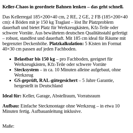
Keller-Chaos in geordnete Bahnen lenken – das geht schnell.
Das Kellerregal 185×200×40 cm, 2 RE, 2 GE, 2 FB (185×200×40
cm): 4 Böden mit je 150 kg Traglast – löst Ihr Platzproblem
dauerhaft und bietet Platz für Werkzeugkästen, Kfz-Teile oder
schwere Vorräte. Aus bewährtem deutschen Qualitätsstahl gefertigt
– robust, standfest und dauerhaft. Mit 185 cm ideal für Räume mit
begrenzter Deckenhöhe.
Platzkalkulation:
5 Kisten im Format
40×30 cm passen auf jeden Fachboden.
Belastbar bis 150 kg
– pro Fachboden, geeignet für
Werkzeugkästen, Kfz-Teile oder schwere Vorräte
Stecksystem
– in ca. 10 Minuten alleine aufgebaut, ohne
Werkzeug
GS-geprüft, RAL-gütegesichert
– 5 Jahre Garantie,
hergestellt in Deutschland
Ideal für:
Keller, Garage, Abstellraum, Vorratsraum
Aufbau:
Einfache Steckmontage ohne Werkzeug – in etwa 10
Minuten fertig. Aufbauanleitung inklusive.
Maße: