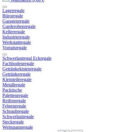
Lagerregale
Büroregale
Garagenregale
Garderobenregale
Kellerregale
Industrieregale
Werkstattregale
Vorratsregale
Schwerlastregal Eckregale
Fachbodenregale
Getränkekistenregale
Getränkeregale
Kleinteileregale
Metallregale
Packtische
Palettenregale
Reifenregale
Felgenregale
Schraubregale
Schwerlastregale
Steckregale
Weitspannregale