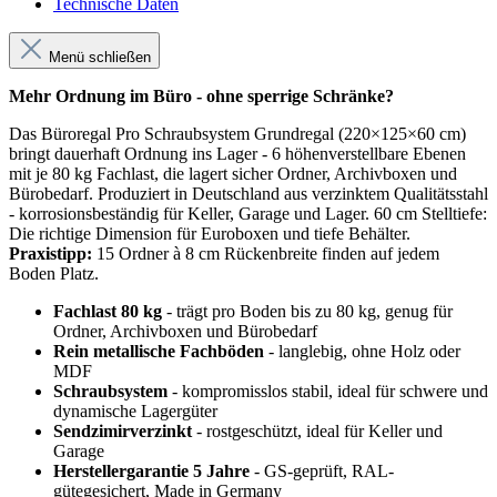
Technische Daten
Menü schließen
Mehr Ordnung im Büro - ohne sperrige Schränke?
Das Büroregal Pro Schraubsystem Grundregal (220×125×60 cm)
bringt dauerhaft Ordnung ins Lager - 6 höhenverstellbare Ebenen
mit je 80 kg Fachlast, die lagert sicher Ordner, Archivboxen und
Bürobedarf. Produziert in Deutschland aus verzinktem Qualitätsstahl
- korrosionsbeständig für Keller, Garage und Lager. 60 cm Stelltiefe:
Die richtige Dimension für Euroboxen und tiefe Behälter.
Praxistipp:
15 Ordner à 8 cm Rückenbreite finden auf jedem
Boden Platz.
Fachlast 80 kg
- trägt pro Boden bis zu 80 kg, genug für
Ordner, Archivboxen und Bürobedarf
Rein metallische Fachböden
- langlebig, ohne Holz oder
MDF
Schraubsystem
- kompromisslos stabil, ideal für schwere und
dynamische Lagergüter
Sendzimirverzinkt
- rostgeschützt, ideal für Keller und
Garage
Herstellergarantie 5 Jahre
- GS-geprüft, RAL-
gütegesichert, Made in Germany