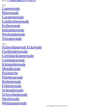
Lagerregale
Büroregale
Garagenregale
Garderobenregale
Kellerregale
Industrieregale
Werkstattregale
Vorratsregale
Schwerlastregal Eckregale
Fachbodenregale
Getränkekistenregale
Getränkeregale
Kleinteileregale
Metallregale
Packtische
Palettenregale
Reifenregale
Felgenregale
Schraubregale
Schwerlastregale
Steckregale
Weitspannregale