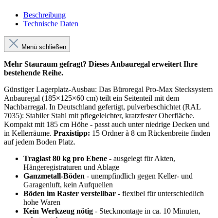
Beschreibung
Technische Daten
Menü schließen
Mehr Stauraum gefragt? Dieses Anbauregal erweitert Ihre
bestehende Reihe.
Günstiger Lagerplatz-Ausbau: Das Büroregal Pro-Max Stecksystem
Anbauregal (185×125×60 cm) teilt ein Seitenteil mit dem
Nachbarregal. In Deutschland gefertigt, pulverbeschichtet (RAL
7035): Stabiler Stahl mit pflegeleichter, kratzfester Oberfläche.
Kompakt mit 185 cm Höhe - passt auch unter niedrige Decken und
in Kellerräume.
Praxistipp:
15 Ordner à 8 cm Rückenbreite finden
auf jedem Boden Platz.
Traglast 80 kg pro Ebene
- ausgelegt für Akten,
Hängeregistraturen und Ablage
Ganzmetall-Böden
- unempfindlich gegen Keller- und
Garagenluft, kein Aufquellen
Böden im Raster verstellbar
- flexibel für unterschiedlich
hohe Waren
Kein Werkzeug nötig
- Steckmontage in ca. 10 Minuten,