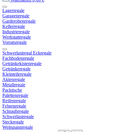
Lagerregale
Garagenregale
Garderobenregale
Kellerregale
Industrieregale
Werkstattregale
Vorratsregale
Schwerlastregal Eckregale
Fachbodenregale
Getränkekistenregale
Getränkeregale
Kleinteileregale
Aktenregale
Metallregale
Packtische
Palettenregale
Reifenregale
Felgenregale
Schraubregale
Schwerlastregale
Steckregale
Weitspannregale