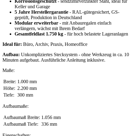
Korrosionsgeschützt
- sendzimirverzinkter Stahl, ideal für
Keller und Garage
5 Jahre Herstellergarantie
- RAL-gütegesichert, GS-
geprüft, Produktion in Deutschland
Modular erweiterbar
- mit Anbauregalen einfach
verlängern, wächst mit Ihrem Bedarf
Gesamtfeldlast 1.750 kg
- für hoch belastete Lageranlagen
Ideal für:
Büro, Archiv, Praxis, Homeoffice
Aufbau:
Unkompliziertes Stecksystem - ohne Werkzeug in ca. 10
Minuten aufgebaut. Ausführliche Anleitung inklusive.
Maße:
Breite:
1.000 mm
Höhe:
2.200 mm
Tiefe:
300 mm
Aufbaumaße:
Aufbaumaß Breite:
1.056 mm
Aufbaumaß Tiefe:
336 mm
Eigenschaften: