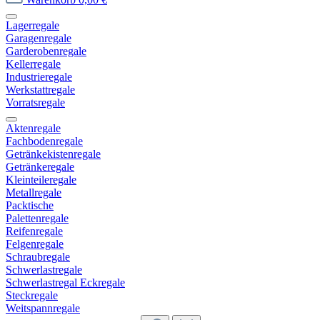
Lagerregale
Garagenregale
Garderobenregale
Kellerregale
Industrieregale
Werkstattregale
Vorratsregale
Aktenregale
Fachbodenregale
Getränkekistenregale
Getränkeregale
Kleinteileregale
Metallregale
Packtische
Palettenregale
Reifenregale
Felgenregale
Schraubregale
Schwerlastregale
Schwerlastregal Eckregale
Steckregale
Weitspannregale