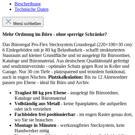
Beschreibung
Technische Daten
Menü schließen
Mehr Ordnung im Büro - ohne sperrige Schränke?
Das Büroregal Pro-Flex Stecksystem Grundregal (220×100×30 cm):
6 Einlegeböden mit je 80 kg Belastbarkeit - schafft strukturierten
Stauraum auf kleiner Grundfläche und ist ausgelegt für Büroordner,
Kataloge und Büromaterial. Aus deutschem Qualitätsstahl gefertigt
und sendzimirverzinkt - optimaler Schutz gegen Rost in Keller und
Garage. Nur 30 cm Tiefe - platzsparend und trotzdem funktional,
auch in engen Nischen.
Platzkalkulation:
Bis zu 12 Aktenordner
passen pro Ebene - ideal für Büro und Archiv.
Traglast 80 kg pro Ebene
- ausgelegt für Büroordner,
Kataloge und Büromaterial
Vollständig aus Metall
- keine Spanplatten, die aufquellen
oder sich verziehen
Fachböden frei positionierbar
- im engen Raster genau dort,
wo Sie sie brauchen
Montage in Minuten
- werkzeugfreies Stecksystem, kein
Handwerker nötig