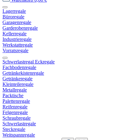
Lagerregale
Büroregale
Garagenregale
Garderobenregale
Kellerregale
Industrieregale
Werkstattregale
Vorratsregale
Schwerlastregal Eckregale
Fachbodenregale
Getränkekistenregale
Getränkeregale
Kleinteileregale
Metallregale
Packtische
Palettenregale
Reifenregale
Felgenregale
Schraubregale
Schwerlastregale
Steckregale
Weitspannregale