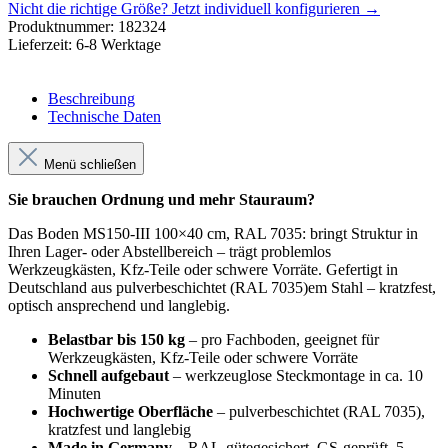
Nicht die richtige Größe?
Jetzt individuell konfigurieren →
Produktnummer:
182324
Lieferzeit:
6-8 Werktage
Beschreibung
Technische Daten
Menü schließen
Sie brauchen Ordnung und mehr Stauraum?
Das Boden MS150-III 100×40 cm, RAL 7035: bringt Struktur in
Ihren Lager- oder Abstellbereich – trägt problemlos
Werkzeugkästen, Kfz-Teile oder schwere Vorräte. Gefertigt in
Deutschland aus pulverbeschichtet (RAL 7035)em Stahl – kratzfest,
optisch ansprechend und langlebig.
Belastbar bis 150 kg
– pro Fachboden, geeignet für
Werkzeugkästen, Kfz-Teile oder schwere Vorräte
Schnell aufgebaut
– werkzeuglose Steckmontage in ca. 10
Minuten
Hochwertige Oberfläche
– pulverbeschichtet (RAL 7035),
kratzfest und langlebig
Made in Germany
– RAL-gütegesichert, GS-geprüft, 5