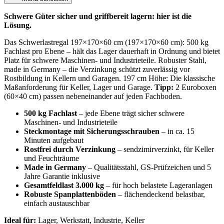
Schwere Güter sicher und griffbereit lagern: hier ist die
Lösung.
Das Schwerlastregal 197×170×60 cm (197×170×60 cm): 500 kg
Fachlast pro Ebene – hält das Lager dauerhaft in Ordnung und bietet
Platz für schwere Maschinen- und Industrieteile. Robuster Stahl,
made in Germany – die Verzinkung schützt zuverlässig vor
Rostbildung in Kellern und Garagen. 197 cm Höhe: Die klassische
Maßanforderung für Keller, Lager und Garage.
Tipp:
2 Euroboxen
(60×40 cm) passen nebeneinander auf jeden Fachboden.
500 kg Fachlast
– jede Ebene trägt sicher schwere
Maschinen- und Industrieteile
Steckmontage mit Sicherungsschrauben
– in ca. 15
Minuten aufgebaut
Rostfrei durch Verzinkung
– sendzimirverzinkt, für Keller
und Feuchträume
Made in Germany
– Qualitätsstahl, GS-Prüfzeichen und 5
Jahre Garantie inklusive
Gesamtfeldlast 3.000 kg
– für hoch belastete Lageranlagen
Robuste Spanplattenböden
– flächendeckend belastbar,
einfach austauschbar
Ideal für:
Lager, Werkstatt, Industrie, Keller