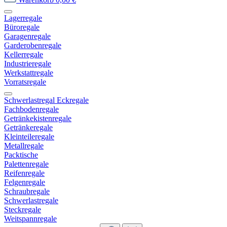
Lagerregale
Büroregale
Garagenregale
Garderobenregale
Kellerregale
Industrieregale
Werkstattregale
Vorratsregale
Schwerlastregal Eckregale
Fachbodenregale
Getränkekistenregale
Getränkeregale
Kleinteileregale
Metallregale
Packtische
Palettenregale
Reifenregale
Felgenregale
Schraubregale
Schwerlastregale
Steckregale
Weitspannregale