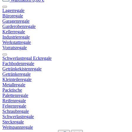
Lagerregale
Büroregale
Garagenregale
Garderobenregale
Kellerregale
Industrieregale
Werkstattregale
Vorratsregale
Schwerlastregal Eckregale
Fachbodenregale
Getränkekistenregale
Getränkeregale
Kleinteileregale
Metallregale
Packtische
Palettenregale
Reifenregale
Felgenregale
Schraubregale
Schwerlastregale
Steckregale
Weitspannregale